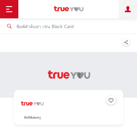
TruePoint
ชำระบิล
ช้อป
เทรนด์เทคโนโลยี
ลูกค้าบุคคล
ลูกค้าองค์กร
ทรูโบนัส
ทรูไอดี
ทรูไอเซอร์วิส
สิทธิพิเศษทรู