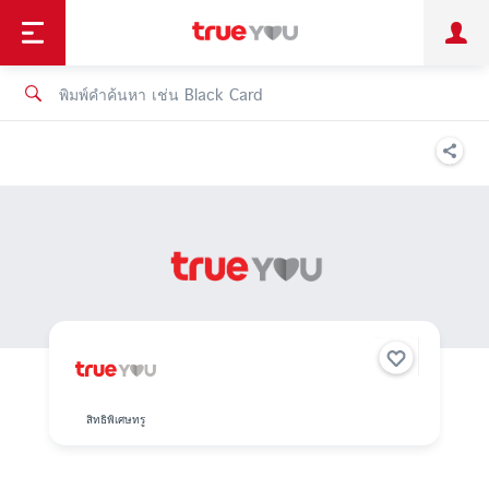
TruePoint
ชำระบิล
ช้อป
เทรนด์เทคโนโลยี
ลูกค้าบุคคล
ลูกค้าองค์กร
ทรูโบนัส
ทรูไอดี
ทรูไอเซอร์วิส
สิทธิพิเศษทรู