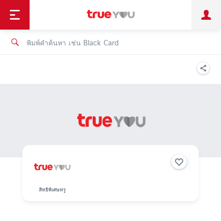
TruePoint
ชำระบิล
ช้อป
เทรนด์เทคโนโลยี
ลูกค้าบุคคล
ลูกค้าองค์กร
ทรูโบนัส
ทรูไอดี
ทรูไอเซอร์วิส
สิทธิพิเศษทรู