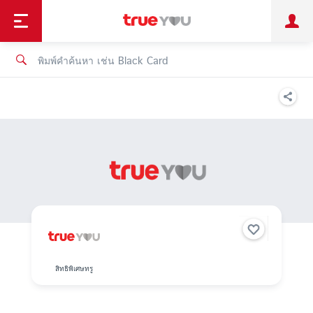
TruePoint
ชำระบิล
ช้อป
เทรนด์เทคโนโลยี
ลูกค้าบุคคล
ลูกค้าองค์กร
ทรูโบนัส
ทรูไอดี
ทรูไอเซอร์วิส
สิทธิพิเศษทรู