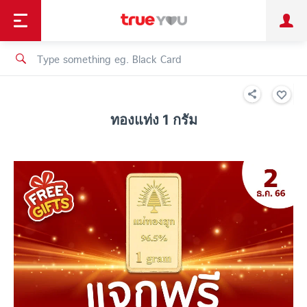
TruePoint
Shopping
เทรนด์เทคโนโลยี
Personal
Business
TrueBonus
iService
TrueID
ทองแท่ง 1 กรัม