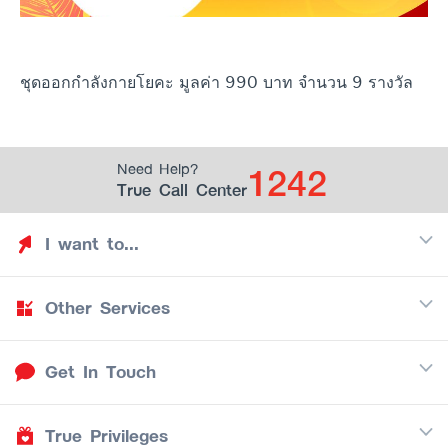
ชุดออกกำลังกายโยคะ มูลค่า 990 บาท
จำนวน 9 รางวัล
1242
Need Help?
True Call Center
I want to...
Other Services
Discover TrueYou
Find free privileges
Get In Touch
Mobile
See my saved privileges
Internet
Be TrueYou Partner (True Smart Merchant)
True Privileges
Call Center