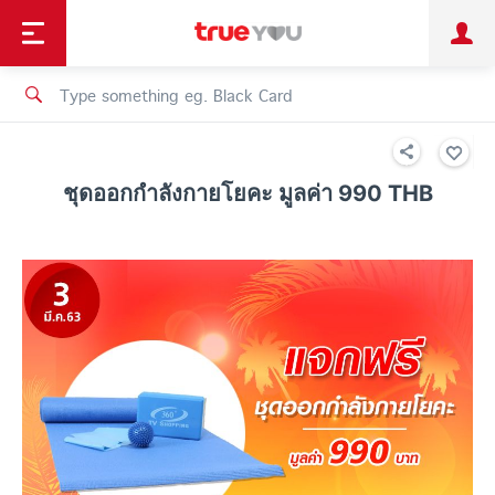
TruePoint
Shopping
เทรนด์เทคโนโลยี
Personal
Business
TrueBonus
iService
TrueID
ชุดออกกำลังกายโยคะ มูลค่า 990 THB