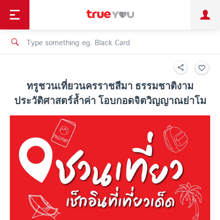
TruePoint
Shopping
เทรนด์เทคโนโลยี
Personal
Business
TrueBonus
iService
TrueID
ทรูชวนเที่ยวนครราชสีมา ธรรมชาติงาม
ประวัติศาสตร์ล้ำค่า โอบกอดจิตวิญญาณย่าโม