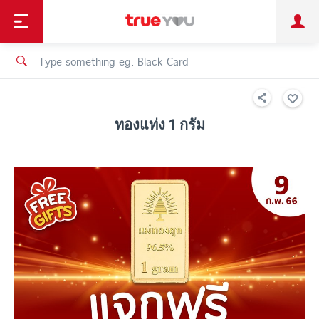
TruePoint
Shopping
เทรนด์เทคโนโลยี
Personal
Business
TrueBonus
iService
TrueID
ทองแท่ง 1 กรัม