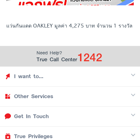
แว่นกันแดด OAKLEY มูลค่า 4,275 บาท จำนวน 1 รางวัล
1242
Need Help?
True Call Center
I want to...
Other Services
Discover TrueYou
Find free privileges
Get In Touch
Mobile
See my saved privileges
Internet
Be TrueYou Partner (True Smart Merchant)
True Privileges
Call Center