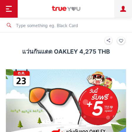
TruePoint
Shopping
เทรนด์เทคโนโลยี
Personal
Business
TrueBonus
iService
TrueID
แว่นกันแดด OAKLEY 4,275 THB