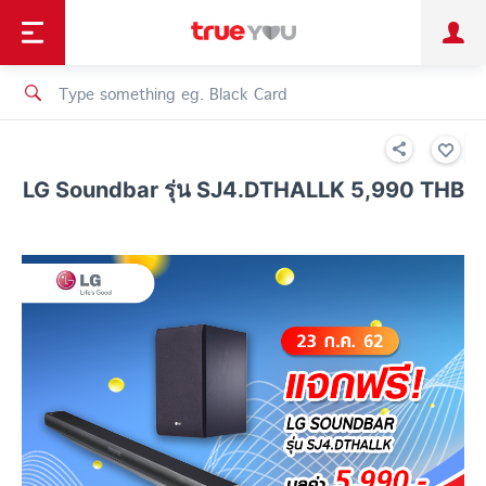
TruePoint
Shopping
เทรนด์เทคโนโลยี
Personal
Business
TrueBonus
iService
TrueID
LG Soundbar รุ่น SJ4.DTHALLK 5,990 THB