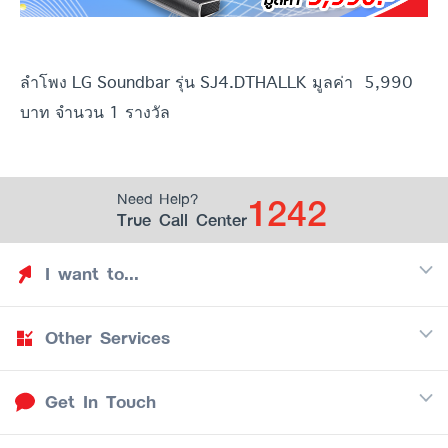
ลำโพง LG Soundbar รุ่น SJ4.DTHALLK มูลค่า 5,990
บาท จำนวน 1 รางวัล
1242
Need Help?
True Call Center
I want to...
Other Services
Discover TrueYou
Find free privileges
Get In Touch
Mobile
See my saved privileges
Internet