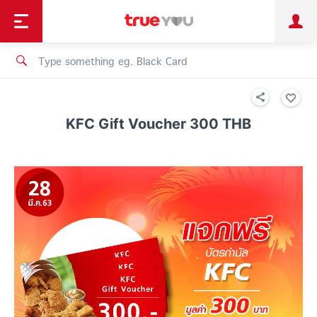
TruePoint
Shopping
เทรนด์เทคโนโลยี
Personal
Business
TrueBonus
iService
TrueID
KFC Gift Voucher 300 THB