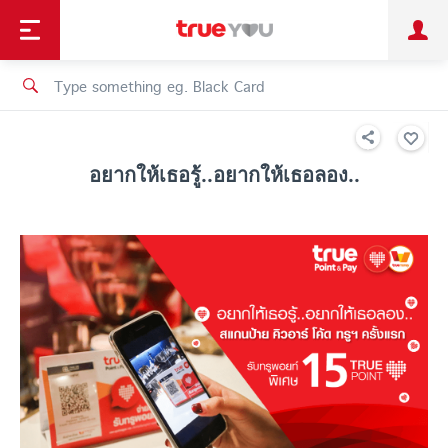
TruePoint
Shopping
เทรนด์เทคโนโลยี
Personal
Business
TrueBonus
iService
TrueID
อยากให้เธอรู้..อยากให้เธอลอง..