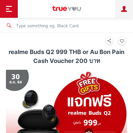
TruePoint
Shopping
เทรนด์เทคโนโลยี
Personal
Business
TrueBonus
iService
TrueID
realme Buds Q2 999 THB or Au Bon Pain
Cash Voucher 200 บาท