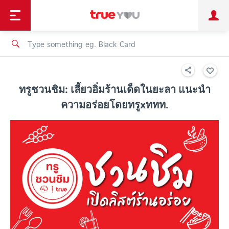
TruePoint
Shopping
เทรนด์เทคโนโลยี
Personal
Business
TrueBonus
iService
TrueID
ทรูชวนชิม: เลี้ยวอิ่มร้านเด็ดในยะลา แนะนำ
ความอร่อยโดยทรูxททท.