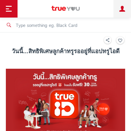
TruePoint
Shopping
เทรนด์เทคโนโลยี
Personal
Business
TrueBonus
iService
TrueID
วันนี้...สิทธิพิเศษลูกค้าทรูรออยู่ที่แอปทรูไอดี