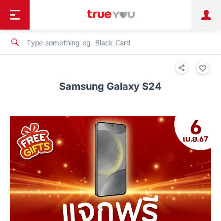
TruePoint
Shopping
เทรนด์เทคโนโลยี
Personal
Business
TrueBonus
iService
TrueID
Samsung Galaxy S24