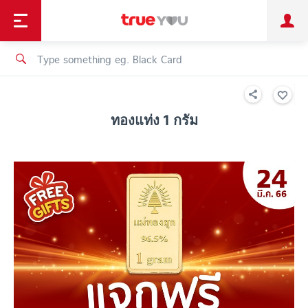
TruePoint
Shopping
เทรนด์เทคโนโลยี
Personal
Business
TrueBonus
iService
TrueID
ทองแท่ง 1 กรัม