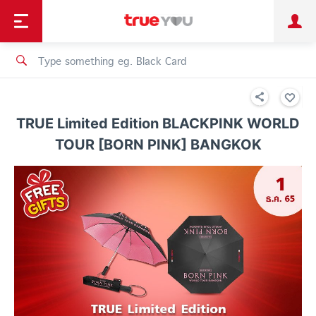
TruePoint
Shopping
เทรนด์เทคโนโลยี
Personal
Business
TrueBonus
iService
TrueID
TRUE Limited Edition BLACKPINK WORLD
TOUR [BORN PINK] BANGKOK