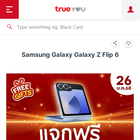
TruePoint
Shopping
เทรนด์เทคโนโลยี
Personal
Business
TrueBonus
iService
TrueID
Samsung Galaxy Galaxy Z Flip 6