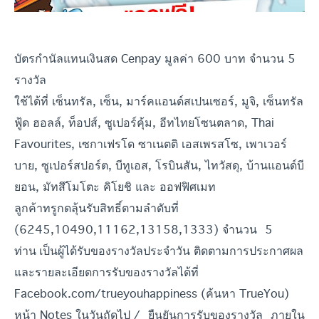
บัตรกำนัลแทนเงินสด Cenpay มูลค่า 600 บาท จำนวน 5
รางวัล
ใช้ได้ที่ เซ็นทรัล, เซ็น, มาร์คแอนด์สเปนเซอร์, มูจิ, เซ็นทรัล
ฟู้ด ฮอลล์, ท็อปส์, ซูเปอร์คุ้ม, อีทไทยโซนตลาด, Thai
Favourites, เซกาเฟรโด ซาเนตติ เอสเพรสโซ, เพาเวอร์
บาย, ซูเปอร์สปอร์ต, บีทูเอส, โรบินสัน, ไทวัสดุ, บ้านแอนด์บี
ยอน, มัทสึโมโตะ คิโยชิ และ ออฟฟิศเมท
ลูกค้าทรูกดลุ้นรับสิทธิ์ตามลำดับที่
(6245,10490,11162,13158,1333) จำนวน 5
ท่าน
เป็นผู้ได้รับของรางวัลประจำวัน ติดตามการประกาศผล
และรายละเอียดการรับของรางวัลได้ที่
Facebook.com/trueyouhappiness (ค้นหา TrueYou)
หน้า Notes ในวันถัดไป / ยืนยันการรับของรางวัล ภายใน