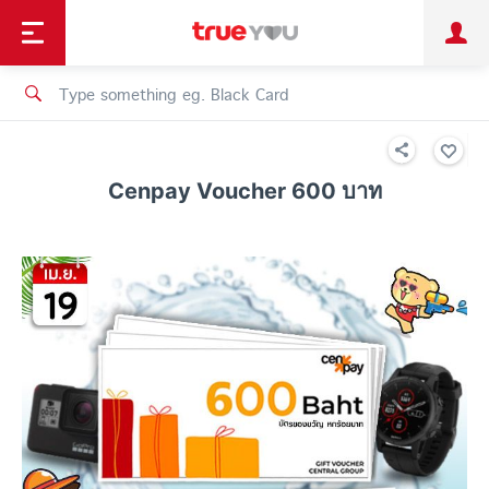
TruePoint
Shopping
เทรนด์เทคโนโลยี
Personal
Business
TrueBonus
iService
TrueID
Cenpay Voucher 600 บาท