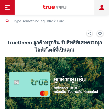
TruePoint
Shopping
เทรนด์เทคโนโลยี
Personal
Business
TrueBonus
iService
TrueID
TrueGreen ลูกค้าทรูกรีน รับสิทธิพิเศษครบทุก
ไลฟ์สไตล์ที่เป็นคุณ