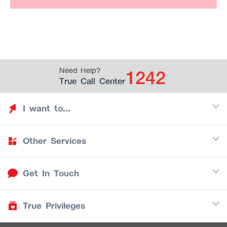
1242
Need Help?
True Call Center
I want to...
Other Services
Discover TrueYou
Find free privileges
Get In Touch
Mobile
See my saved privileges
Internet
Be TrueYou Partner (True Smart Merchant)
True Privileges
Call Center
TV
1242
Download TrueYou App
iOS
/
Android