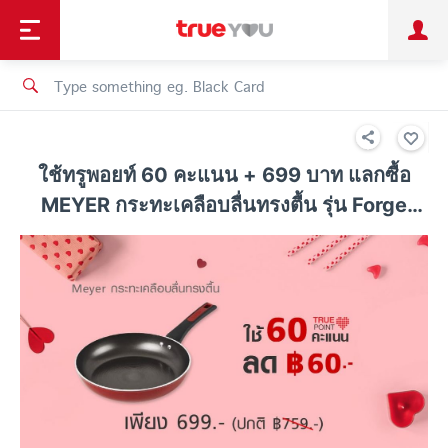
TruePoint
Shopping
เทรนด์เทคโนโลยี
Personal
Business
TrueBonus
iService
TrueID
ใช้ทรูพอยท์ 60 คะแนน + 699 บาท แลกซื้อ
MEYER กระทะเคลือบลื่นทรงตื้น รุ่น Forge
Red ประหยัด 60 บาท