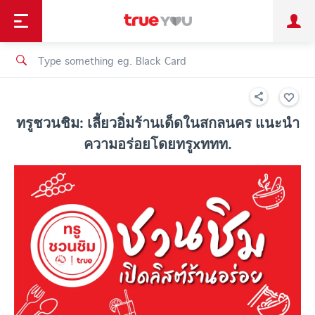
TruePoint
Shopping
เทรนด์เทคโนโลยี
Personal
Business
TrueBonus
iService
TrueID
ทรูชวนชิม: เลี้ยวอิ่มร้านเด็ดในสกลนคร แนะนำ
ความอร่อยโดยทรูxททท.