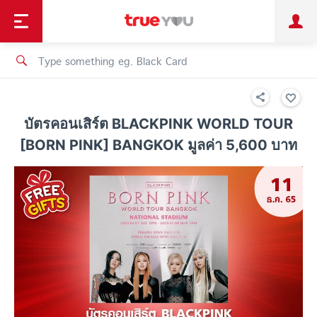
TruePoint
Shopping
เทรนด์เทคโนโลยี
Personal
Business
TrueBonus
iService
TrueID
บัตรคอนเสิร์ต BLACKPINK WORLD TOUR
[BORN PINK] BANGKOK มูลค่า 5,600 บาท