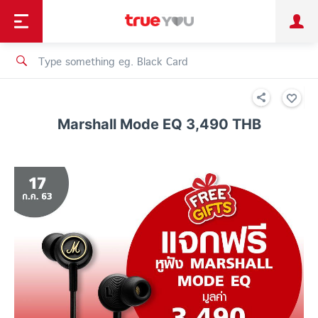
TruePoint
Shopping
เทรนด์เทคโนโลยี
Personal
Business
TrueBonus
iService
TrueID
Marshall Mode EQ 3,490 THB