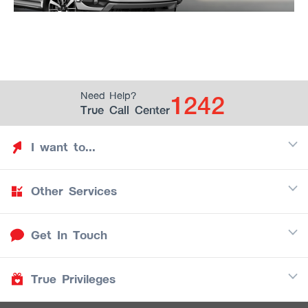
1242
Need Help?
True Call Center
I want to...
Other Services
Discover TrueYou
Find free privileges
Get In Touch
Mobile
See my saved privileges
Internet
Be TrueYou Partner (True Smart Merchant)
True Privileges
Call Center
TV
1242
Download TrueYou App
iOS
/
Android