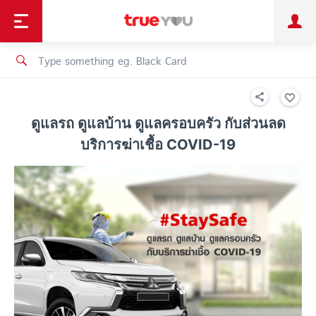
TruePoint
Shopping
เทรนด์เทคโนโลยี
Personal
Business
TrueBonus
iService
TrueID
ดูแลรถ ดูแลบ้าน ดูแลครอบครัว กับส่วนลด
บริการฆ่าเชื้อ COVID-19