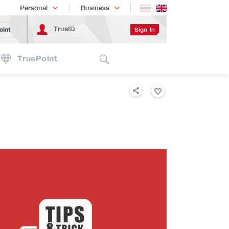
Shopping
เทรนด์เทคโนโลยี
Personal
Business
TrueID
Sign In
oint
Search
TruePoint