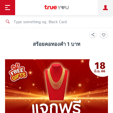
TruePoint
Shopping
เทรนด์เทคโนโลยี
Personal
Business
TrueBonus
iService
TrueID
สร้อยคอทองคำ 1 บาท