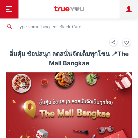
TruePoint
Shopping
เทรนด์เทคโนโลยี
Personal
Business
TrueBonus
iService
TrueID
อิ่มคุ้ม ช้อปสนุก ลดสนั่นจัดเต็มทุกโซน 📍The
Mall Bangkae