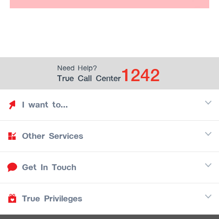
1242
Need Help?
True Call Center
I want to...
Other Services
Discover TrueYou
Find free privileges
Get In Touch
Mobile
See my saved privileges
Internet
Be TrueYou Partner (True Smart Merchant)
True Privileges
Call Center
TV
1242
Download TrueYou App
iOS
/
Android