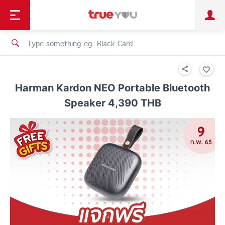
TruePoint
Shopping
เทรนด์เทคโนโลยี
Personal
Business
TrueBonus
iService
TrueID
Harman Kardon NEO Portable Bluetooth
Speaker 4,390 THB