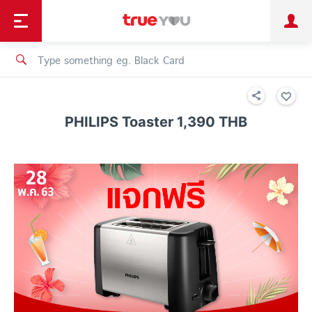
TruePoint
Shopping
เทรนด์เทคโนโลยี
Personal
Business
TrueBonus
iService
TrueID
PHILIPS Toaster 1,390 THB