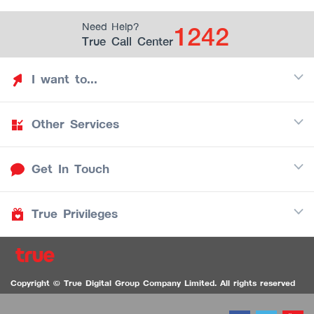
1242
Need Help?
True Call Center
I want to...
Other Services
Discover TrueYou
Find free privileges
Get In Touch
Mobile
See my saved privileges
Internet
Be TrueYou Partner (True Smart Merchant)
True Privileges
Call Center
TV
1242
Download TrueYou App
iOS
/
Android
1236 TrueBlack Call Center
True Card
Contact us
Copyright © True Digital Group Company Limited. All rights reserved
TruePoint
VDO Chat for the Hearing Impaired