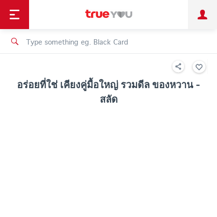
TruePoint
Shopping
เทรนด์เทคโนโลยี
Personal
Business
TrueBonus
iService
TrueID
อร่อยที่ใช่ เคียงคู่มื้อใหญ่ รวมดีล ของหวาน -
สลัด