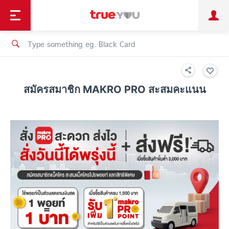
TruePoint
Shopping
เทรนด์เทคโนโลยี
Personal
Business
TrueBonus
iService
TrueID
สมัครสมาชิก MAKRO PRO สะสมคะแนน