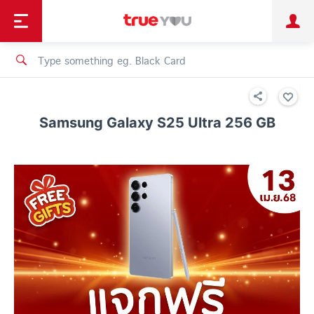
TruePoint
Shopping
เทรนด์เทคโนโลยี
Personal
Business
TrueBonus
iService
TrueID
Samsung Galaxy S25 Ultra 256 GB