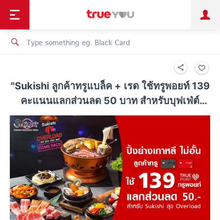
TruePoint
Shopping
เทรนด์เทคโนโลยี
Personal
Business
TrueBonus
iService
TrueID
"Sukishi ลูกค้าทรูแบล็ค + เรด ใช้ทรูพอยท์ 139
คะแนนแลกส่วนลด 50 บาท สำหรับบุฟเฟ่ต์
Overload"