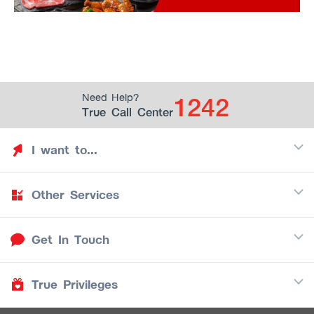
1242
Need Help?
True Call Center
I want to...
Other Services
Discover TrueYou
Find free privileges
Get In Touch
Mobile
See my saved privileges
Internet
Be TrueYou Partner (True Smart Merchant)
True Privileges
Call Center
TV
1242
Download TrueYou App
iOS
/
Android