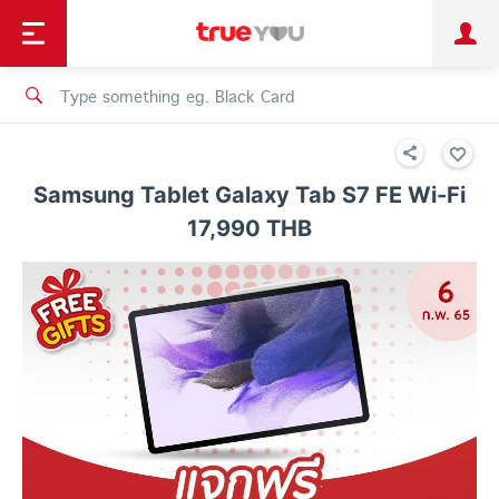
TruePoint
Shopping
เทรนด์เทคโนโลยี
Personal
Business
TrueBonus
iService
TrueID
Samsung Tablet Galaxy Tab S7 FE Wi-Fi
17,990 THB