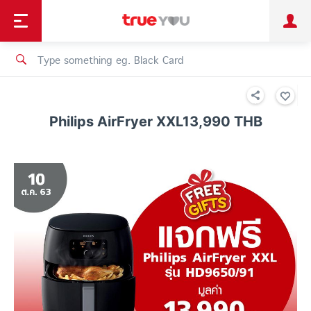
TruePoint
Shopping
เทรนด์เทคโนโลยี
Personal
Business
TrueBonus
iService
TrueID
Philips AirFryer XXL13,990 THB