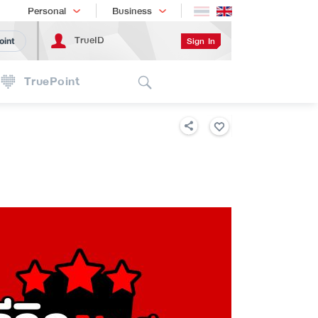
Shopping
เทรนด์เทคโนโลยี
Personal
Business
TrueID
Sign In
oint
Search
TruePoint