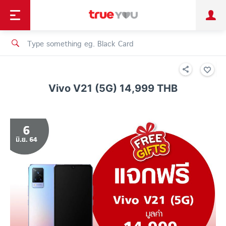
TruePoint
Shopping
เทรนด์เทคโนโลยี
Personal
Business
TrueBonus
iService
TrueID
Vivo V21 (5G) 14,999 THB