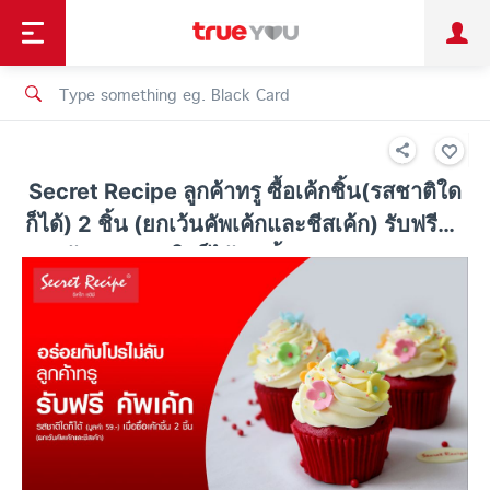
TruePoint
Shopping
เทรนด์เทคโนโลยี
Personal
Business
TrueBonus
iService
TrueID
Secret Recipe ลูกค้าทรู ซื้อเค้กชิ้น(รสชาติใด
ก็ได้) 2 ชิ้น (ยกเว้นคัพเค้กและชีสเค้ก) รับฟรีคัพ
เค้ก (รสชาติใดก็ได้) 1 ชิ้น มูลค่า 59 บาท