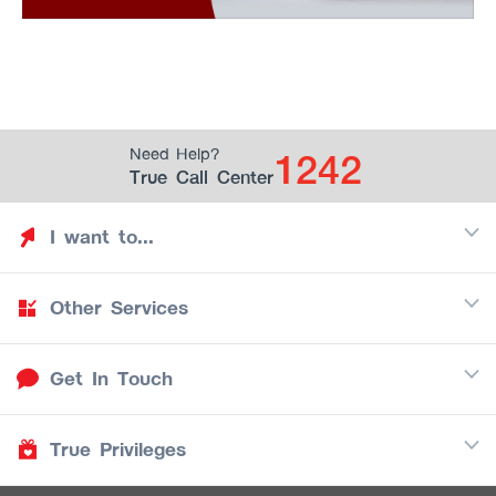
1242
Need Help?
True Call Center
I want to...
Other Services
Discover TrueYou
Find free privileges
Get In Touch
Mobile
See my saved privileges
Internet
Be TrueYou Partner (True Smart Merchant)
True Privileges
Call Center
TV
1242
Download TrueYou App
iOS
/
Android