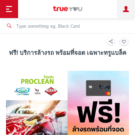
TruePoint
Shopping
เทรนด์เทคโนโลยี
Personal
Business
TrueBonus
iService
TrueID
ฟรี! บริการล้างรถ พร้อมที่จอด เฉพาะทรูแบล็ค