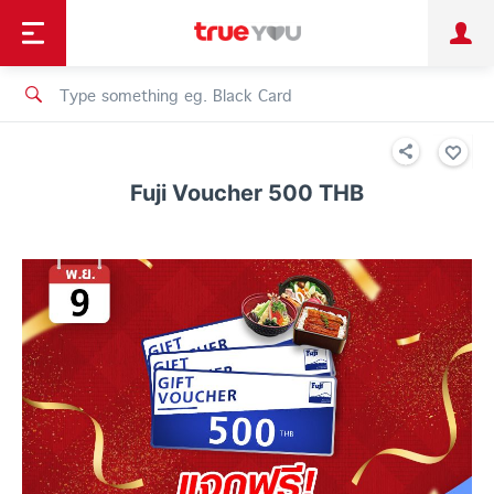
TruePoint
Shopping
เทรนด์เทคโนโลยี
Personal
Business
TrueBonus
iService
TrueID
Fuji Voucher 500 THB