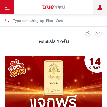
TruePoint
Shopping
เทรนด์เทคโนโลยี
Personal
Business
TrueBonus
iService
TrueID
ทองแท่ง 1 กรัม