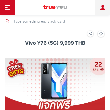
TruePoint
Shopping
เทรนด์เทคโนโลยี
Personal
Business
TrueBonus
iService
TrueID
Vivo Y76 (5G) 9,999 THB