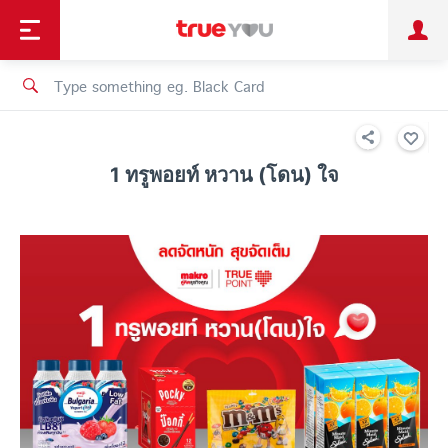
TruePoint
Shopping
เทรนด์เทคโนโลยี
Personal
Business
TrueBonus
iService
TrueID
1 ทรูพอยท์ หวาน (โดน) ใจ