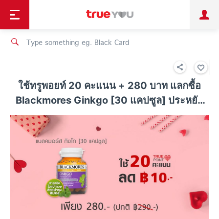
TruePoint
Shopping
เทรนด์เทคโนโลยี
Personal
Business
TrueBonus
iService
TrueID
ใช้ทรูพอยท์ 20 คะแนน + 280 บาท แลกซื้อ
Blackmores Ginkgo [30 แคปซูล] ประหยัด
10 บาท