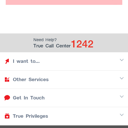
1242
Need Help?
True Call Center
I want to...
Other Services
Discover TrueYou
Find free privileges
Get In Touch
Mobile
See my saved privileges
Internet
Be TrueYou Partner (True Smart Merchant)
True Privileges
Call Center
TV
1242
Download TrueYou App
iOS
/
Android