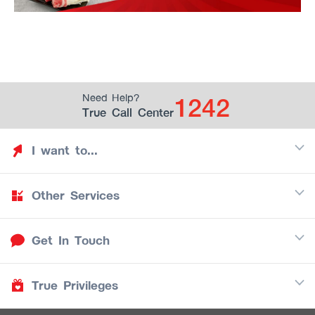
1242
Need Help?
True Call Center
I want to...
Other Services
Discover TrueYou
Find free privileges
Get In Touch
Mobile
See my saved privileges
Internet
Be TrueYou Partner (True Smart Merchant)
True Privileges
Call Center
TV
1242
Download TrueYou App
iOS
/
Android