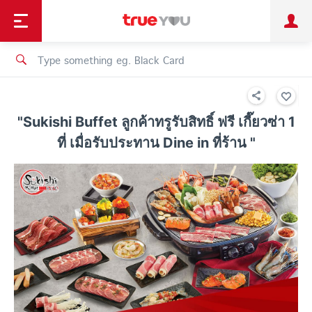
TruePoint
Shopping
เทรนด์เทคโนโลยี
Personal
Business
TrueBonus
iService
TrueID
"Sukishi Buffet ลูกค้าทรูรับสิทธิ์ ฟรี เกี๊ยวซ่า 1
ที่ เมื่อรับประทาน Dine in ที่ร้าน "