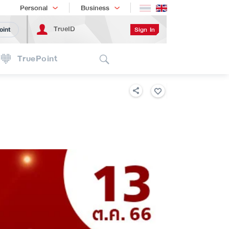
Shopping
เทรนด์เทคโนโลยี
Personal
Business
TrueID
Sign In
oint
Search
TruePoint