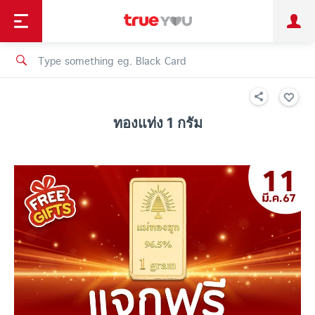
TruePoint
Shopping
เทรนด์เทคโนโลยี
Personal
Business
TrueBonus
iService
TrueID
ทองแท่ง 1 กรัม